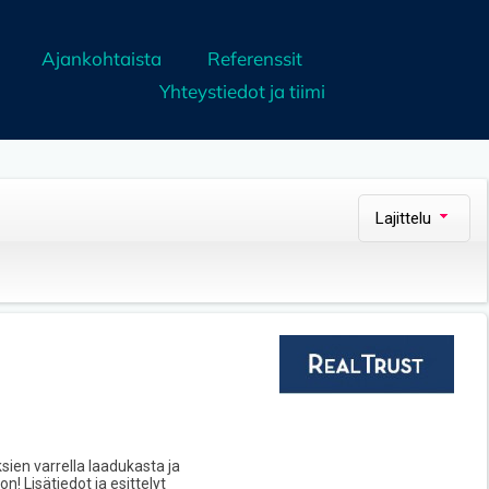
Ajankohtaista
Referenssit
Yhteystiedot ja tiimi