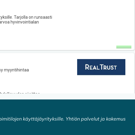
oimitilojen käyttäjäyrityksille. Yhtiön palvelut ja kokemus