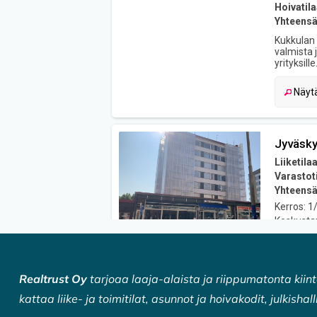
Realtrust Oy
tarjoaa laaja-alaista ja riippumatonta kiint
kattaa liike- ja toimitilat, asunnot ja hoivakodit, julkishal