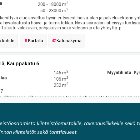
eistöosaamista kiinteistöomistajille, rakennusliikkeille sekä t
linnon kiinteistöt sekä tonttialueet.