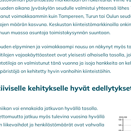
en aikana Jyväskylän seudulle valmistui yhteensä lähes 70
svanut voimakkaammin kuin Tampereen, Turun tai Oulun seudu
ilojen määrän kasvuna. Keskustan kiinteistömarkkinoilla onki
n muun muassa asuntoja toimistokysynnän suuntaan.
ouden elpyminen ja voimakkaampi nousu on näkynyt myös toi
lojen vajaakäyttöasteet ovat yleisesti alhaisella tasolla, jok
totiloja on valmistunut tänä vuonna ja isoja hankkeita on ke
äristöjä on kehitetty hyvin vanhoihin kiinteistöihin.
iviselle kehitykselle hyvät edellytykse
iikan voi ennakoida jatkuvan hyvällä tasolla.
ttomuutto jatkuu myös tulevina vuosina hyvällä
en liikevaihdot ja henkilöstömäärät ovat vahvalla