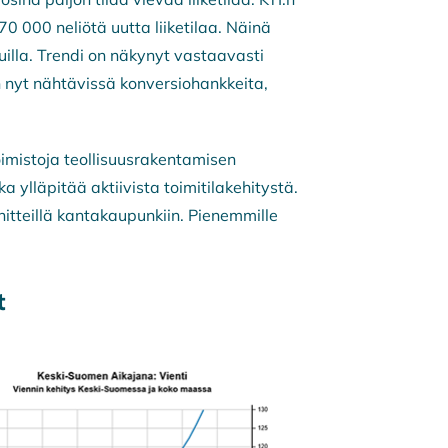
 000 neliötä uutta liiketilaa. Näinä
illa. Trendi on näkynyt vastaavasti
n nyt nähtävissä konversiohankkeita,
mistoja teollisuusrakentamisen
a ylläpitää aktiivista toimitilakehitystä.
hitteillä kantakaupunkiin. Pienemmille
t