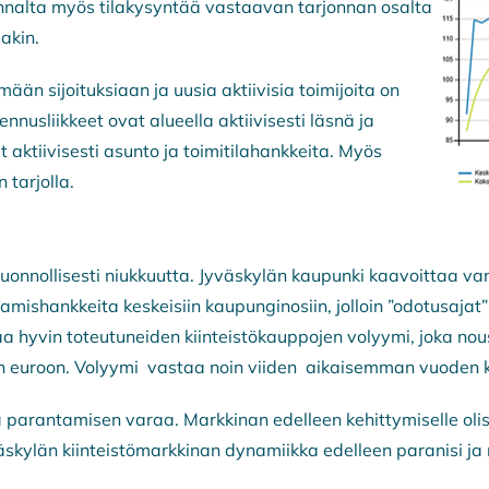
nnalta myös tilakysyntää vastaavan tarjonnan osalta
akin.
mään sijoituksiaan ja uusia aktiivisia toimijoita on
nnusliikkeet ovat alueella aktiivisesti läsnä ja
at aktiivisesti asunto ja toimitilahankkeita. Myös
 tarjolla.
luonnollisesti niukkuutta. Jyväskylän kaupunki kaavoittaa va
shankkeita keskeisiin kaupunginosiin, jolloin ”odotusajat” uu
aa hyvin toteutuneiden kiinteistökauppojen volyymi, joka nou
n euroon. Volyymi vastaa noin viiden aikaisemman vuoden
arantamisen varaa. Markkinan edelleen kehittymiselle olisi h
väskylän kiinteistömarkkinan dynamiikka edelleen paranisi j