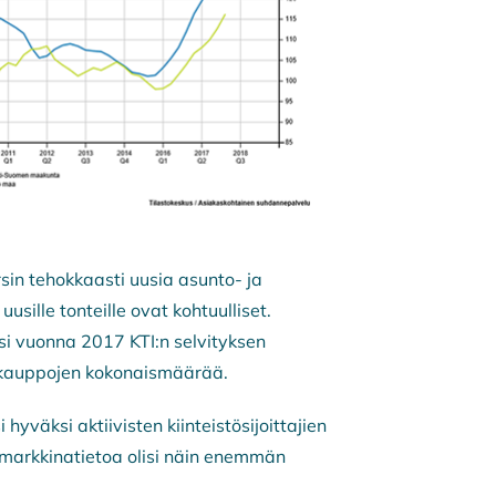
rsin tehokkaasti uusia asunto- ja
sille tonteille ovat kohtuulliset.
si vuonna 2017 KTI:n selvityksen
 kauppojen kokonaismäärää.
yväksi aktiivisten kiinteistösijoittajien
a markkinatietoa olisi näin enemmän