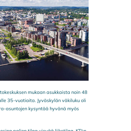
astokeskuksen mukaan asukkaista noin 48
le 35-vuotiaita. Jyväskylän väkiluku oli
uokra-asuntojen kysyntää hyvänä myös
na paljon tilaa vievää liiketilaa. KTI:n