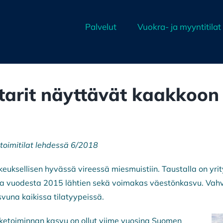
Palvelut
Vuokra- ja myyntitilat
tarit näyttävät kaakkoon
toimitilat lehdessä 6/2018
kkeuksellisen hyvässä vireessä miesmuistiin. Taustalla on yri
vuodesta 2015 lähtien sekä voimakas väestönkasvu. Vahv
una kaikissa tilatyypeissä.
ketoiminnan kasvu on ollut viime vuosina Suomen