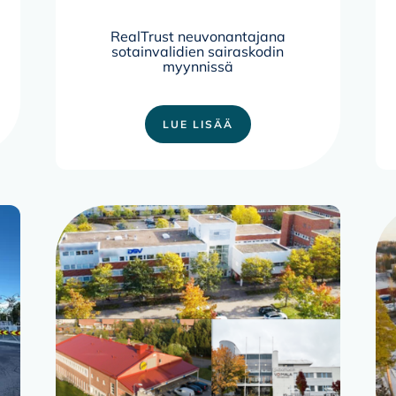
RealTrust neuvonantajana
sotainvalidien sairaskodin
myynnissä
LUE LISÄÄ