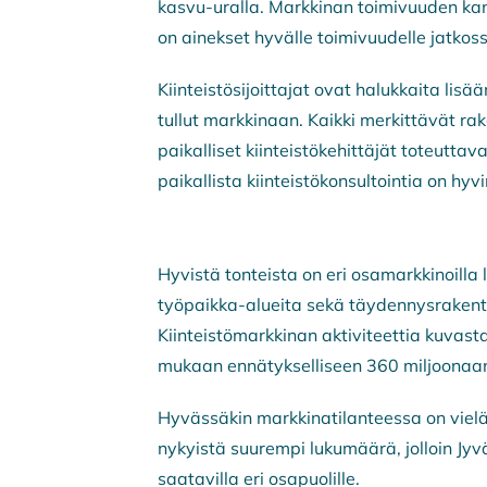
kasvu-uralla. Markkinan toimivuuden ka
on ainekset hyvälle toimivuudelle jatkoss
Kiinteistösijoittajat ovat halukkaita lisää
tullut markkinaan. Kaikki merkittävät rake
paikalliset kiinteistökehittäjät toteuttav
paikallista kiinteistökonsultointia on hyvin
Hyvistä tonteista on eri osamarkkinoilla 
työpaikka-alueita sekä täydennysrakentami
Kiinteistömarkkinan aktiviteettia kuvast
mukaan ennätykselliseen 360 miljoonaa
Hyvässäkin markkinatilanteessa on vielä p
nykyistä suurempi lukumäärä, jolloin Jy
saatavilla eri osapuolille.