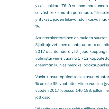
ykkösluokkaa. Tänä vuonna maakunnan yri
selvästi koko maata parempaa. Tilastok
yritykset, joiden liikevaihdon kasvu maa
%.
​Asuntorakentaminen on muiden suurten k
Sijoittajavetoinen asuntotuotanto on m
2017 asuntomäärä ylitti jopa kaupungin 
valmistui viime vuonna 1 712 kappalett
enemmän kuin esimerkiksi pääkaupunkis
Vuokra-asuntopainotteisen asuntotuotan
% on alle 35-vuotiaita. Viime vuosina Jy
vuoden 2017 lopussa 140 188, jolloin ne
jatkossa.
​Väestön kasvaessa sekä työllisyyden ja 