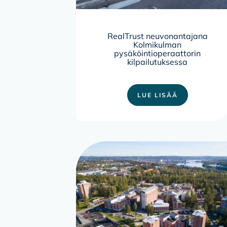
RealTrust neuvonantajana
Kolmikulman
pysäköintioperaattorin
kilpailutuksessa
LUE LISÄÄ