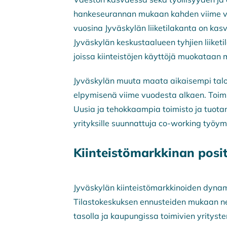
hankeseurannan mukaan kahden viime vuod
vuosina Jyväskylän liiketilakanta on ka
Jyväskylän keskustaalueen tyhjien liiket
joissa kiinteistöjen käyttöjä muokataa
​Jyväskylän muuta maata aikaisempi tal
elpymisenä viime vuodesta alkaen. Toimiti
Uusia ja tehokkaampia toimisto ja tuotan
yrityksille suunnattuja co-working työymp
Kiinteistömarkkinan positi
Jyväskylän kiinteistömarkkinoiden dynam
Tilastokeskuksen ennusteiden mukaan ne
tasolla ja kaupungissa toimivien yrityst