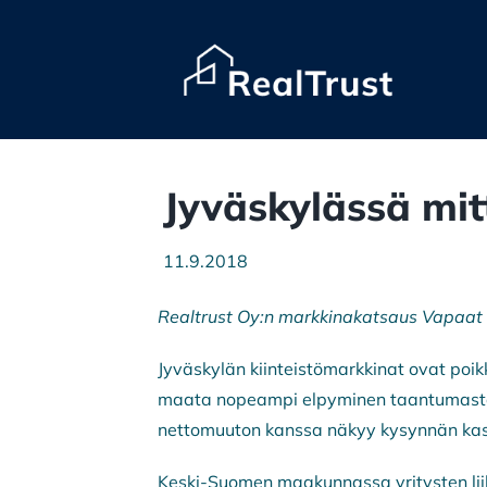
Skip
to
content
Jyväskylässä mit
11.9.2018
Realtrust Oy:n markkinakatsaus Vapaat 
​Jyväskylän kiinteistömarkkinat ovat poi
maata nopeampi elpyminen taantumasta 
nettomuuton kanssa näkyy kysynnän kasv
Keski-Suomen maakunnassa yritysten lii