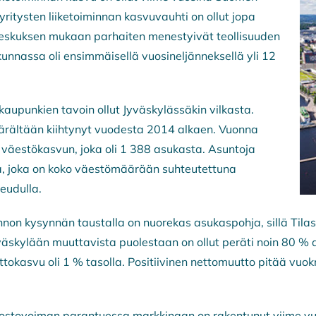
tysten liiketoiminnan kasvuvauhti on ollut jopa
eskuksen mukaan parhaiten menestyivät teollisuuden
kunnassa oli ensimmäisellä vuosineljänneksellä yli 12
aupunkien tavoin ollut Jyväskylässäkin vilkasta.
äärältään kiihtynyt vuodesta 2014 alkaen. Vuonna
väestökasvun, joka oli 1 388 asukasta. Asuntoja
a, joka on koko väestömäärään suhteutettuna
eudulla.
non kysynnän taustalla on nuorekas asukaspohja, sillä Til
väskylään muuttavista puolestaan on ollut peräti noin 80 % al
ttokasvu oli 1 % tasolla. Positiivinen nettomuutto pitää v
ostovoiman parantuessa markkinaan on rakentunut viime vuosi