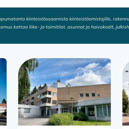
ippumatonta kiinteistöosaamista kiinteistöomistajille, rakennus
kemus kattaa liike- ja toimitilat, asunnot ja hoivakodit, julkish