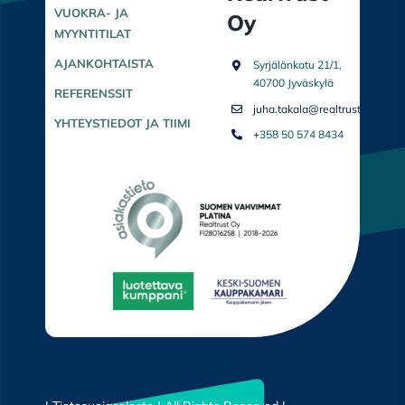
VUOKRA- JA
Oy
MYYNTITILAT
AJANKOHTAISTA
Syrjälänkatu 21/1,
40700 Jyväskylä
REFERENSSIT
juha.takala@realtrust.fi
YHTEYSTIEDOT JA TIIMI
+
358 50 574 8434